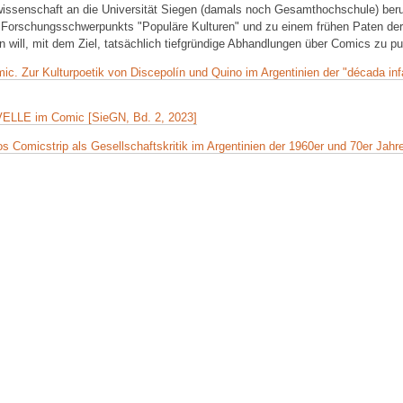
urwissenschaft an die Universität Siegen (damals noch Gesamthochschule) ber
 Forschungsschwerpunkts "Populäre Kulturen" und zu einem frühen Paten der
 will, mit dem Ziel, tatsächlich tiefgründige Abhandlungen über Comics zu pub
c. Zur Kulturpoetik von Discepolín und Quino im Argentinien der "década in
LLE im Comic [SieGN, Bd. 2, 2023]
s Comicstrip als Gesellschaftskritik im Argentinien der 1960er und 70er Jahr