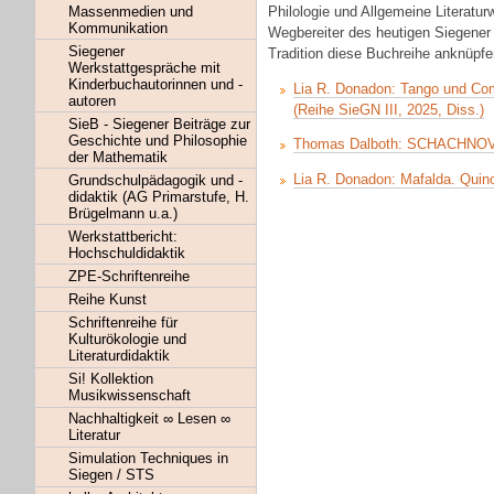
Massenmedien und
Philologie und Allgemeine Literat
Kommunikation
Wegbereiter des heutigen Siegener
Siegener
Tradition diese Buchreihe anknüpfen
Werkstattgespräche mit
Kinderbuchautorinnen und -
Lia R. Donadon: Tango und Comi
autoren
(Reihe SieGN III, 2025, Diss.)
SieB - Siegener Beiträge zur
Geschichte und Philosophie
Thomas Dalboth: SCHACHNOVE
der Mathematik
Lia R. Donadon: Mafalda. Quino
Grundschulpädagogik und -
didaktik (AG Primarstufe, H.
Brügelmann u.a.)
Werkstattbericht:
Hochschuldidaktik
ZPE-Schriftenreihe
Reihe Kunst
Schriftenreihe für
Kulturökologie und
Literaturdidaktik
Si! Kollektion
Musikwissenschaft
Nachhaltigkeit ∞ Lesen ∞
Literatur
Simulation Techniques in
Siegen / STS