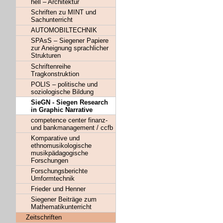
hell – Architektur
Schriften zu MINT und
Sachunterricht
AUTOMOBILTECHNIK
SPAsS – Siegener Papiere
zur Aneignung sprachlicher
Strukturen
Schriftenreihe
Tragkonstruktion
POLIS – politische und
soziologische Bildung
SieGN - Siegen Research
in Graphic Narrative
competence center finanz-
und bankmanagement / ccfb
Komparative und
ethnomusikologische
musikpädagogische
Forschungen
Forschungsberichte
Umformtechnik
Frieder und Henner
Siegener Beiträge zum
Mathematikunterricht
Zeitschriften