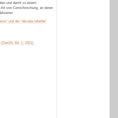
ufen und damit zu einem
 Art von Comicforschung, an deren
lizieren.
fame" und der "década rebelde"
e [SieGN, Bd. 1, 2021]