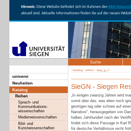
Hinweis:
Diese Website befindet sich im Rahmen des
Web-Relaunch
aktuell sind. Aktuelle Informationen finden Sie auf der neuen Webs
Suche
/
katalog
/
reihen
/
sieg_g_n
/
universi
Neuheiten
SieGN - Siegen Res
Katalog
„In einigen zwanzig Jahren wird ma
Reihen
somit über das, was eben noch ign
Sprach- und
gestrigen tag oder schnee auf eine
Kommunikations-
wissenschaften
Narrative", herausgegeben von Dani
Medienwissenschaften
halbes Jahrhundert nach der Veröff
findet sich diese Passage in Karl 
Bild- und
Kunstwissenschaften
für deutsche Verhältnisse recht fr