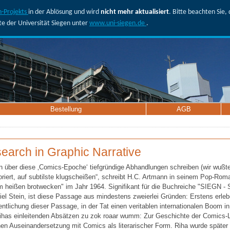
-Projekts
in der Ablösung und wird
nicht mehr aktualisiert
. Bitte beachten Sie
ite der Universität Siegen unter
www.uni-siegen.de
.
Bestellung
AGB
earch in Graphic Narrative
n über diese ‚Comics-Epoche‘ tiefgründige Abhandlungen schreiben (wir wußt
oriert, auf subtilste klugscheißen“, schreibt H.C. Artmann in seinem Pop-R
m heißen brotwecken" im Jahr 1964. Signifikant für die Buchreiche "SIEGN -
el Stein, ist diese Passage aus mindestens zweierlei Gründen: Erstens erlebe
entlichung dieser Passage, in der Tat einen veritablen internationalen Boom 
Rihas einleitenden Absätzen zu zok roaar wumm: Zur Geschichte der Comics-Li
ühen Auseinandersetzung mit Comics als literarischer Form. Riha wurde späte