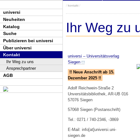
/
kontakt
/
universi
Neuheiten
Ihr Weg zu 
Katalog
Suche
Publizieren bei universi
Über universi
Kontakt
universi – Universitätsverlag
Ihr Weg zu uns
Siegen
Ansprechpartner
!! Neue Anschrift ab 15.
AGB
Dezember 2025 !!
Adolf Reichwein-Straße 2
Unversitätsbibliothek, AR-UB 016
57076 Siegen
57068 Siegen (Postanschrift)
Tel.: 0271 / 740-2346, -3869
E-Mail: info[at]universi.uni-
siegen.de