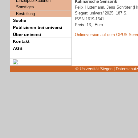
Einzelpublikationen
Kulinarische Sensorik
Sonstiges
Felix Hüttemann, Jens Schröter (Hr
Siegen: univer
si
2025, 187 S.
Bestellung
ISSN 1619-1641
Suche
Preis: 13,- Euro
Publizieren bei universi
Über universi
Onlineversion auf dem OPUS-Server
Kontakt
AGB
© Universität Siegen
|
Datenschutz