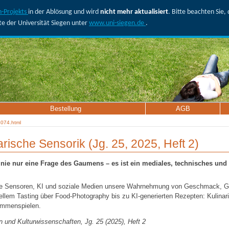
-Projekts
in der Ablösung und wird
nicht mehr aktualisiert
. Bitte beachten Sie
ite der Universität Siegen unter
www.uni-siegen.de
.
Bestellung
AGB
074.html
rische Sensorik (Jg. 25, 2025, Heft 2)
 nie nur eine Frage des Gaumens – es ist ein mediales, technisches und k
tale Sensoren, KI und soziale Medien unsere Wahrnehmung von Geschmack, G
llem Tasting über Food-Photography bis zu KI-generierten Rezepten: Kulinari
ammenspielen.
en und Kulturwissenschaften, Jg. 25 (2025), Heft 2