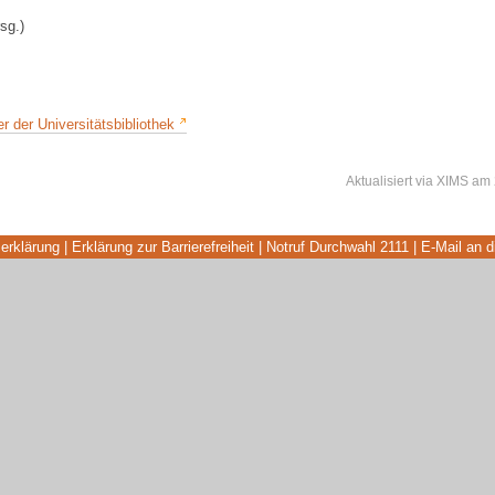
sg.)
 der Universitätsbibliothek
Aktualisiert
via
XIMS
am
erklärung
|
Erklärung zur Barrierefreiheit
|
Notruf Durchwahl 2111
|
E-Mail an 