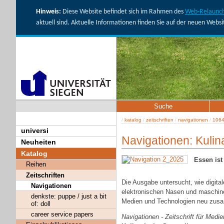
Hinweis:
Diese Website befindet sich im Rahmen des
Web-Relaunch
aktuell sind. Aktuelle Informationen finden Sie auf der neuen Webs
Suche
/
katalog
/
zeitschriften
/
navigationen
/
1064
universi
Navigationen: Kulina
Neuheiten
Katalog
Essen ist
Reihen
Zeitschriften
Die Ausgabe untersucht, wie digi
Navigationen
elektronischen Nasen und maschine
denkste: puppe / just a bit
Medien und Technologien neu zus
of: doll
career service papers
Navigationen - Zeitschrift für Medi