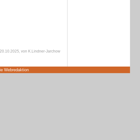
20.10.2025
, von K.Lindner-Jarchow
die Webredaktion