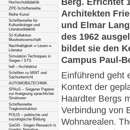
Berg. Errichtet
Hochschuldidaktik
ZPE-Schriftenreihe
Architekten Fri
Reihe Kunst
Schriftenreihe für
und Elmar Lang 
Kulturökologie und
Literaturdidaktik
des 1962 ausge
Si! Kollektion
Musikwissenschaft
bildet sie den 
Nachhaltigkeit ∞ Lesen ∞
Literatur
Simulation Techniques in
Campus Paul-Bo
Siegen / STS
hell – Architektur
Einführend geht
Schriften zu MINT und
Sachunterricht
AUTOMOBILTECHNIK
Kontext der gep
SPAsS – Siegener Papiere
zur Aneignung sprachlicher
Haardter Bergs m
Strukturen
Schriftenreihe
Verbindung von 
Tragkonstruktion
POLIS – politische und
Wohnarealen. Th
soziologische Bildung
SieGN - Siegen Research in
Graphic Narrative