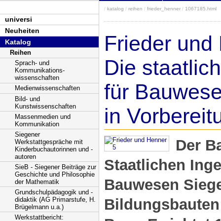
/
katalog
/
reihen
/
frieder_henner
/
1067185.html
universi
Neuheiten
Frieder und
Katalog
Reihen
Die staatlic
Sprach- und
Kommunikations-
wissenschaften
für Bauwese
Medienwissenschaften
Bild- und
Kunstwissenschaften
in Vorbereit
Massenmedien und
Kommunikation
Siegener
Der B
Werkstattgespräche mit
Kinderbuchautorinnen und -
autoren
Staatlichen Ing
SieB - Siegener Beiträge zur
Geschichte und Philosophie
Bauwesen Siege
der Mathematik
Grundschulpädagogik und -
didaktik (AG Primarstufe, H.
Bildungsbauten
Brügelmann u.a.)
Werkstattbericht: