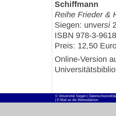
Schiffmann
Reihe Frieder &
Siegen: unver
si
2
ISBN 978-3-9618
Preis: 12,50 Eur
Online-Version 
Universitätsbibli
© Universität Siegen
|
Datenschutzerklä
|
E-Mail an die Webredaktion