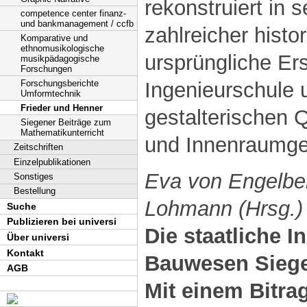
rekonstruiert in
competence center finanz-
und bankmanagement / ccfb
zahlreicher histo
Komparative und
ethnomusikologische
ursprüngliche Er
musikpädagogische
Forschungen
Ingenieurschule u
Forschungsberichte
Umformtechnik
Frieder und Henner
gestalterischen Q
Siegener Beiträge zum
Mathematikunterricht
und Innenraumges
Zeitschriften
Einzelpublikationen
Eva von Engelbe
Sonstiges
Bestellung
Lohmann (Hrsg.)
Suche
Publizieren bei universi
Die staatliche I
Über universi
Kontakt
Bauwesen Sieg
AGB
Mit einem Bitr